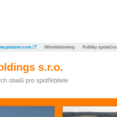
ww.petainer.com
Whistleblowing
Politiky společno
ldings s.r.o.
ch obalů pro spotřebitele