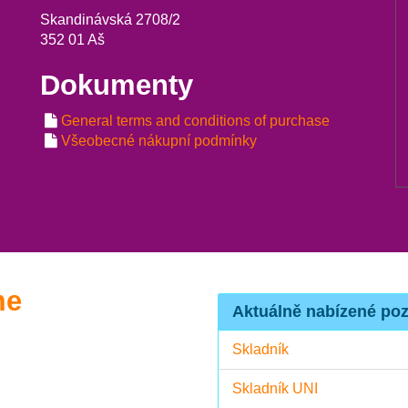
Skandinávská 2708/2
352 01 Aš
Dokumenty
General terms and conditions of purchase
Všeobecné nákupní podmínky
me
Aktuálně nabízené poz
Skladník
Skladník UNI