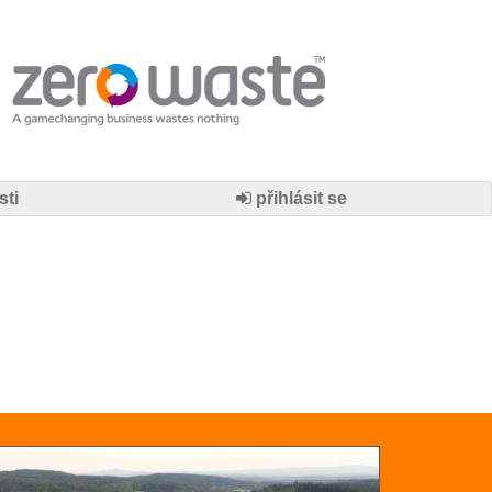
sti
přihlásit se