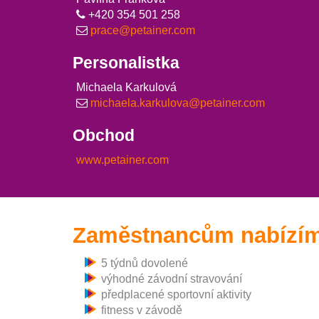
+420 354 501 258
prace@petainer.com
Personalistka
Michaela Karkulová
michaela.karkulova@petainer.com
Obchod
www.petainer.com
Zaměstnancům nabízí
5 týdnů dovolené
výhodné závodní stravování
předplacené sportovní aktivity
fitness v závodě