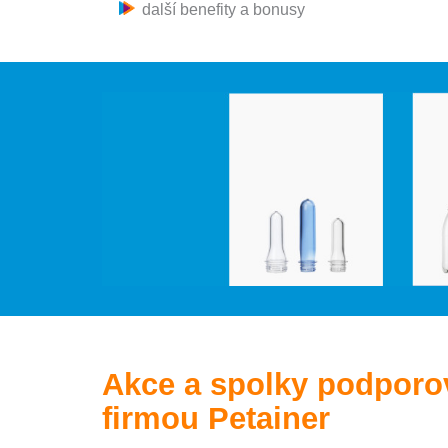
další benefity a bonusy
Akce a spolky podporo
firmou Petainer